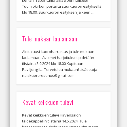
kerran! Tapahtuma alkaa perinteisesti
Tuomiokirkon portailta suurkuoron esityksellä
klo 18.00. Suurkuoron esityksen jälkeen …
Tule mukaan laulamaan!
Aloita uusi kuoroharrastus ja tule mukaan
laulamaan. Avoimet harjoitukset pidetään
tiistaina 3.9.2024 klo 18.00 Kupittaan
Paviljongilla. Tervetuloa mukaan! Lisätietoja
naiskuororesonus@gmail.com
Kevät keikkuen tulevi
Kevät keikkuen tulevi Hirvensalon
taidekappeliin tiistaina 14.5.2024. Tule
kanssamme toukokuisena iltana viihtymään