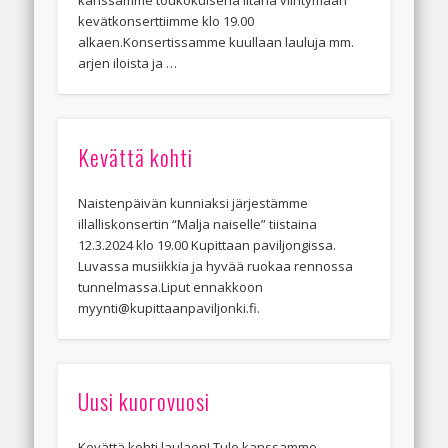
kevätkonserttiimme klo 19.00
alkaen.Konsertissamme kuullaan lauluja mm.
arjen iloista ja …
Kevättä kohti
Naistenpäivän kunniaksi järjestämme
illalliskonsertin “Malja naiselle” tiistaina
12.3.2024 klo 19.00 Kupittaan paviljongissa.
Luvassa musiikkia ja hyvää ruokaa rennossa
tunnelmassa.Liput ennakkoon
myynti@kupittaanpaviljonki.fi.
Uusi kuorovuosi
Kevättä kohti laulaen! Tule kanssamme