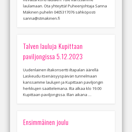
laulamaan. Ota yhteyttä! Puheenjohtaja Sanna
Mäkinen puhelin 0405317076 sähköposti
sanna@stmakinen.fi
Talven lauluja Kupittaan
paviljongissa 5.12.2023
Uudenlainen iltakonsertti iltapalan äärellä
Laskeudu itsenäisyyspäivän tunnelmaan
kanssamme laulujen ja Kupittaan paviljongin
herkkujen saattelemana. Ilta alkaa klo 19.00
Kupittaan paviljongissa. Illan aikana …
Ensimmäinen joulu